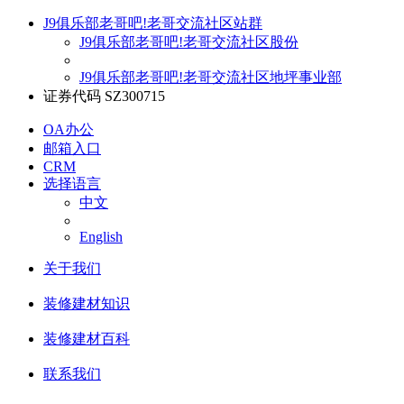
J9俱乐部老哥吧!老哥交流社区站群
J9俱乐部老哥吧!老哥交流社区股份
J9俱乐部老哥吧!老哥交流社区地坪事业部
证券代码 SZ300715
OA办公
邮箱入口
CRM
选择语言
中文
English
关于我们
装修建材知识
装修建材百科
联系我们