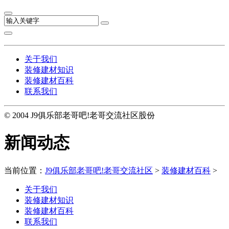
关于我们
装修建材知识
装修建材百科
联系我们
© 2004 J9俱乐部老哥吧!老哥交流社区股份
新闻动态
当前位置：
J9俱乐部老哥吧!老哥交流社区
>
装修建材百科
>
关于我们
装修建材知识
装修建材百科
联系我们