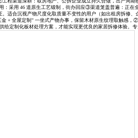
工程渠道深耕：取房地产、公拆企业成立持久合做，出产周期较
 46 道原生工艺锻制，街办回应③渠道笼盖普遍：正在全国 30 +
证。适合沉视产物尺度化取质量不变性的用户（如出租房拆修、
+ 五金 + 全屋定制” 一坐式产物办事，保留木材原生纹理取触
场景供给定制化板材处理方案，才能实现更优良的家居拆修体验。