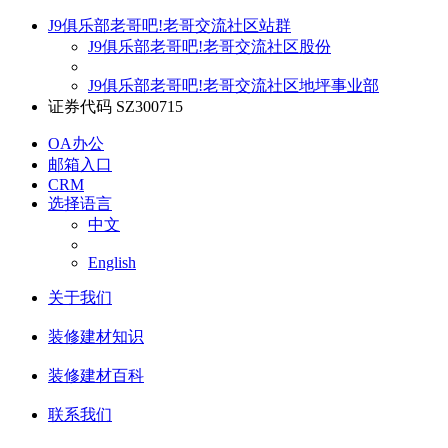
J9俱乐部老哥吧!老哥交流社区站群
J9俱乐部老哥吧!老哥交流社区股份
J9俱乐部老哥吧!老哥交流社区地坪事业部
证券代码 SZ300715
OA办公
邮箱入口
CRM
选择语言
中文
English
关于我们
装修建材知识
装修建材百科
联系我们