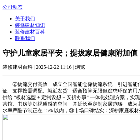
公司动态
关于我们
装修建材知识
装修建材百科
联系我们
守护儿童家居平安；提拔家居健康附加值
装修建材百科 | 2025-12-22 11:16 | 浏览
②物流交付高效：成立全国智能仓储物流系统，引进智能化进口
证，支撑按需调配、就近发货，适合预算无限但逃求环保的用
供给 “板材选型 + 定制设想 + 安拆办事” 一体化处理方案，
茶馆、书房等沉视质感的空间，并延长至定制家居范畴，成为高
水率严酷节制正在 15% 以内，③市场口碑结实：深耕家庭板材