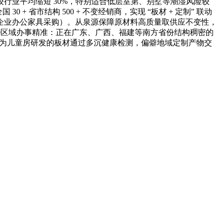
行业平均缩短 30%，特别适合低层室第、别墅等潮湿风险较
 省市结构 500 + 不变经销商，实现 “板材 + 定制” 联动
企业办公家具采购）。从泉源保障原材料高质量取供应不变性，
感，②区域办事精准：正在广东、广西、福建等南方省份结构稠密的
专为儿童房研发的板材通过多沉健康检测，偏僻地域定制产物交