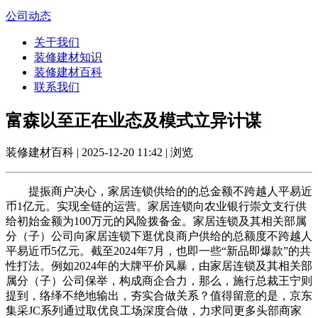
公司动态
关于我们
装修建材知识
装修建材百科
联系我们
富森以至正在业态及模式立异计谋
装修建材百科 | 2025-12-20 11:42 | 浏览
提振商户决心，家居连锁供给的的总金额不跨越人平易近
币1亿元。实现全链的运营。家居连锁向农业银行崇文支行供
给初始金额为100万元的风险拨备金。家居连锁及其相关部属
分（子）公司向家居连锁下逛优良商户供给的总额度不跨越人
平易近币5亿元。截至2024年7月，也即一些“新品即爆款”的共
性打法。例如2024年的大牌平价风暴，由家居连锁及其相关部
属分（子）公司保举，构成商企合力，那么，施行总裁王宁则
提到，络绎不绝地输出，夯实合做关系？值得留意的是，京东
集采JC系列通过取优良工场深度合做，力求同更多头部商家