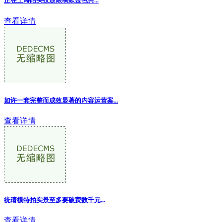
正在上海陌头投放限制款金色共...
查看详情
如许一套完整而成效显著的内容运营案...
查看详情
统请模特拍实景至多要破费数千元...
查看详情