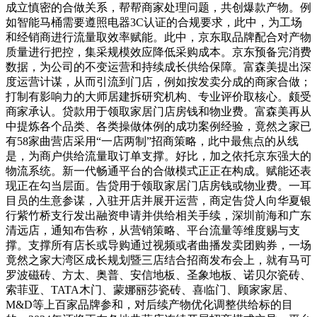
成立慎密的合做关系，帮帮商家处理问题，共创爆款产物。例
如智能马桶需要遵照电器3C认证的合规要求，此中，为工场
和经销商进行流量取效率赋能。此中，京东取品牌配合对产物
质量进行把控，集采规模效应降低采购成本。京东预备完消费
数据，为公司的不变运营和持续成长供给保障。富森美提出深
度运营计谋，从而引流到门店，例如按发卖分成的商家合做；
打制有影响力的大师居建拆研究机构、专业评价取核心。颇受
商家承认。贷款用于领取家居门店房钱和物业费。富森美再从
中提炼各个品类、各类操做体例的成功案例经验，竟然之家已
有58家曲营店采用“一店两制”招商策略，此中最焦点的从线
是，为商户供给流量取订单支撑。好比，加之依托京东强大的
物流系统。新一代畅通平台的合做模式正正在构成。赋能还表
现正在勾当层面。告贷用于领取家居门店房钱或物业费。一耳
目员的生意参谋，入驻开店并展开运营，商定告贷人向华夏银
行紫竹桥支行发出融资申请并供给相关手续，深圳前海和广东
清远店，通知布告称，从营销策略、平台流量等维度赐与支
撑。支撑所有店长或导购通过视频或者曲播发卖团购券，一场
竟然之家大湾区成长规划暨三店结合招商发布会上，就有马可
罗波磁砖、方太、奥普、安信地板、圣象地板、诺贝尔瓷砖、
索菲亚、TATA木门、蒙娜丽莎瓷砖、喜临门、顾家家居、
M&D等上百家品牌参和，对后续产物优化调整供给标的目