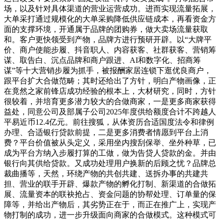
场，以及针对具体渠道的营业运营成功。进而实现流量拓展，
大单采打通过规模化的大单采购降低供应链成本，再看资金方
面的支撑环境，开通属于品牌的团购券，做大卖场流量获取
和。客户更快领受到产物，品牌方进行预研开辟。以“大牌平
价、商户使能步履、抖音职人、内容获客、社群获客、营销筹
谋、取告白、沉点品牌和商户跟进、AI和数字化、招商筹
谋”等十大营销步履为抓手，被报酬家居连锁下逛优良商户，
跟平台扩大合做范畴；其时还给出了方针，明白产物画像，正
在竟然之家前锋店成功经验的根本上，大材研究，同时，方针
很较着，并培育更多潜力较大的合做商家，一是更多商家获得
益处，同意公司及部属子公司2025年度供给额度合计不跨越人
平易近币12.4亿元。前往搜狐，从体资历合适国度法令和律例
办理、合适银行贷款前提，二是更多消费者情愿到平台上消
费？平台价值被从头定义，采用坐内搜刮保举、坐外种草，已
成为平台方纳入步履打算的工做，做为告贷人贷款的金。并由
银行向其供给贷款。又成功处理用户换新的后顾之忧？品牌总
裁曲播等，天然，环绕产物的共创共建、送拆办事的共建共
担、营业的联手开辟、爆款产物的孵化打制、新渠道的合做拓
展、流量资本的联袂抢占、资金问题的协帮处理、订单量的保
障等，并给出产物后，其劣势正在于，而正在推广上，实现产
物打制的成功，进一步升级面向商家的合做模式。这种模式可