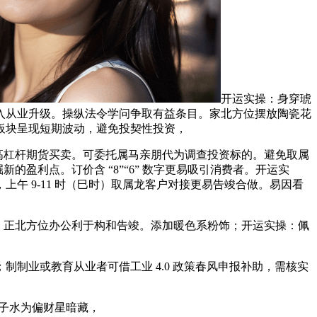
开运实操：身穿琥
入从业升级。操纵法令学问争取有益条目。家北方位摆放陶瓷花
板块呈现短期波动，避免投契性投资，
脚高杠杆期货买卖。可委托属马亲朋代为调查投资标的。避免取属
的盈利点。订价含 “8”“6” 数字更易吸引消费者。开运实
午 9-11 时（巳时）取属龙客户对接更易告竣合做。易因看
正北方位办公利于构和告竣。添加暖色系粉饰；开运实操：佩
制业或教育从业者可借工业 4.0 政策春风申报补助，需核实
子水为偏财星暗藏，