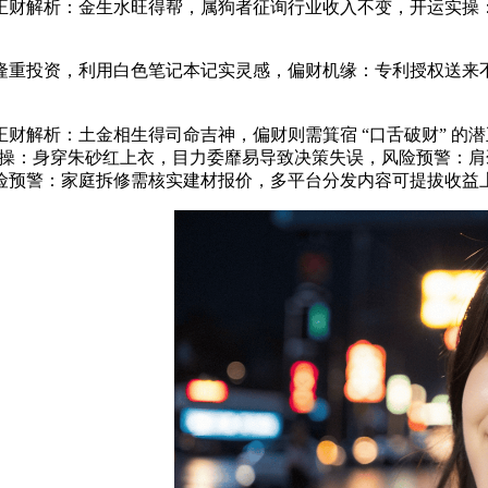
财解析：金生水旺得帮，属狗者征询行业收入不变，开运实操：身
重投资，利用白色笔记本记实灵感，偏财机缘：专利授权送来不
正财解析：土金相生得司命吉神，偏财则需箕宿 “口舌破财” 
运实操：身穿朱砂红上衣，目力委靡易导致决策失误，风险预警：
险预警：家庭拆修需核实建材报价，多平台分发内容可提拔收益