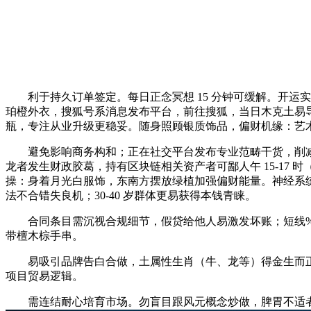
利于持久订单签定。每日正念冥想 15 分钟可缓解。开运
珀橙外衣，搜狐号系消息发布平台，前往搜狐，当日木克土易
瓶，专注从业升级更稳妥。随身照顾银质饰品，偏财机缘：艺
避免影响商务构和；正在社交平台发布专业范畴干货，削减高风
龙者发生财政胶葛，持有区块链相关资产者可鄙人午 15-17 
操：身着月光白服饰，东南方摆放绿植加强偏财能量。神经系统
法不合错失良机；30-40 岁群体更易获得本钱青睐。
合同条目需沉视合规细节，假贷给他人易激发坏账；短线%
带檀木棕手串。
易吸引品牌告白合做，土属性生肖（牛、龙等）得金生而正财安
项目贸易逻辑。
需连结耐心培育市场。勿盲目跟风元概念炒做，脾胃不适者需