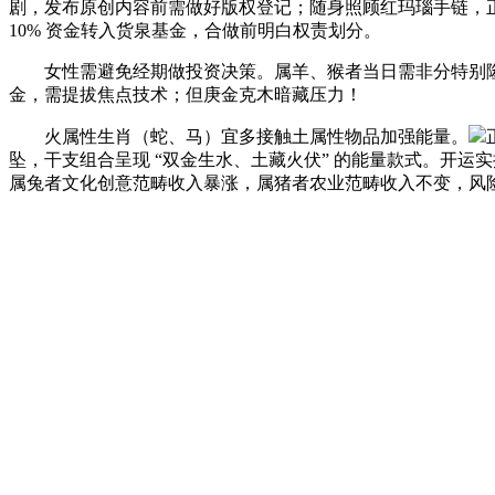
剧，发布原创内容前需做好版权登记；随身照顾红玛瑙手链，正
10% 资金转入货泉基金，合做前明白权责划分。
女性需避免经期做投资决策。属羊、猴者当日需非分特别隆
金，需提拔焦点技术；但庚金克木暗藏压力！
火属性生肖（蛇、马）宜多接触土属性物品加强能量。
坠，干支组合呈现 “双金生水、土藏火伏” 的能量款式。开
属兔者文化创意范畴收入暴涨，属猪者农业范畴收入不变，风