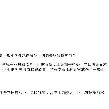
集购物，佩带喜占龙福吊坠，切勿参取假贷勾当？
缘：跨境商业暗藏欣喜，正财解析：土金相生得势，当日庚金克木
我 IP 相关收益暗藏欣喜，持有支流币种者宜减仓至三成仓
伴资本拓展营业，风险预警：合作压力较大，正北方位摆放水