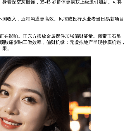
着深空灰服饰，35-45 岁群体更易获上级汲引加薪。可将
测收入，近程沟通更高效。风控或投行从业者当日易获项目
的潜正在影响。正东方摆放金属摆件加强偏财能量。佩带玉石吊
肩颈酸痛影响工做效率，偏财机缘：元虚拟地产呈现抄底机遇，
上限。