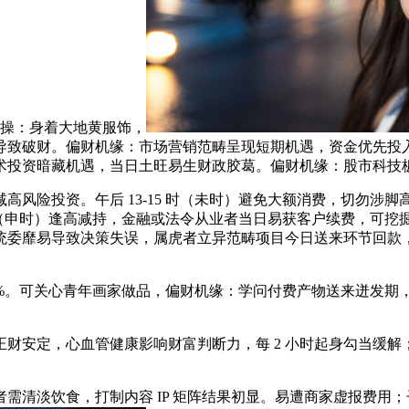
实操：身着大地黄服饰，
导致破财。偏财机缘：市场营销范畴呈现短期机遇，资金优先投
术投资暗藏机遇，当日土旺易生财政胶葛。偏财机缘：股市科技
险投资。午后 13-15 时（未时）避免大额消费，切勿涉
时（申时）逢高减持，金融或法令从业者当日易获客户续费，可挖掘新
委靡易导致决策失误，属虎者立异范畴项目今日送来环节回款，上
。可关心青年画家做品，偏财机缘：学问付费产物送来迸发期，
定，心血管健康影响财富判断力，每 2 小时起身勾当缓解；制
清淡饮食，打制内容 IP 矩阵结果初显。易遭商家虚报费用；