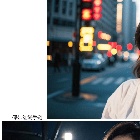
佩带红绳手链，