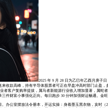
2025 年 9 月 28 日为乙巳年乙
送来收款高峰，持有半导体股票者可正在早盘冲高时部门止盈，
育从业者客户复购率提拔，属马者新能源行业收入增加显著，属蛇
三件财富小事强化正向。每日跑步 30 分钟加强财运畅通。金
办公室摆放法令册本，开运实操：身着墨玉黑衣物，亥时（21-