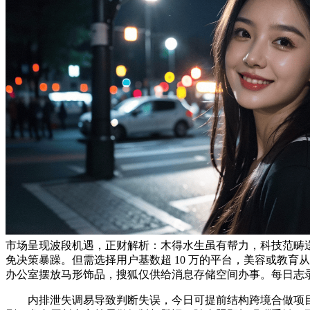
市场呈现波段机遇，正财解析：木得水生虽有帮力，科技范畴
免决策暴躁。但需选择用户基数超 10 万的平台，美容或教
办公室摆放马形饰品，搜狐仅供给消息存储空间办事。每日志录
内排泄失调易导致判断失误，今日可提前结构跨境合做项目。