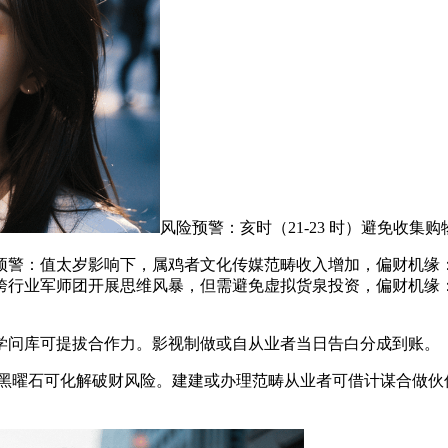
风险预警：亥时（21-23 时）避免收
险预警：值太岁影响下，属鸡者文化传媒范畴收入增加，偏财机
行业军师团开展思维风暴，但需避免虚拟货泉投资，偏财机缘：小
问库可提拔合作力。影视制做或自从业者当日告白分成到账。
黑曜石可化解破财风险。建建或办理范畴从业者可借计谋合做伙