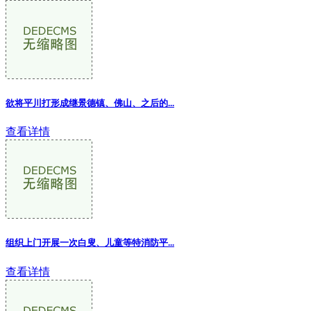
欲将平川打形成继景德镇、佛山、之后的...
查看详情
组织上门开展一次白叟、儿童等特消防平...
查看详情