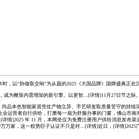
，以“协做取交响”为从题的2025《大国品牌》国牌盛典正在
为鞭策内需增加的新引擎。以更智…[详情]11月27日节之际
，尚品本色智能家居凭仗产物立异、手艺研发取质量苦守的持续深
企业运营者自行供给，打磨每一扇为舒服办事的门窗，佛山市南
…[详情]2025 年 11 月，本网坐仅为免费注册用户供给消息
万万家，这一权势巨子认证不只是对…[详情]近日，[详情]20