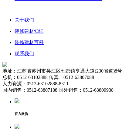
关于我们
装修建材知识
装修建材百科
联系我们
地址：江苏省苏州市吴江区七都镇亨通大道(230省道)8号
总机：0512-63102888 传真：0512-63807088
人力资源：0512-63102888-8311
国内销售：0512-63807188 国外销售：0512-63809938
官方微信