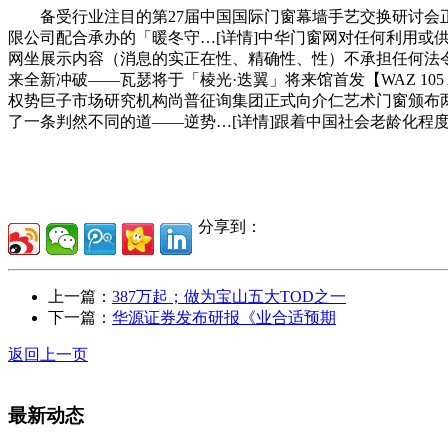
备受行业注目的第27届中国国际门窗幕墙手艺交换研讨会正
限公司配合承办的「暖冬守…[详情]中华门窗网对任何利用或供
网坐展示内容（消息的实正在性、精确性、性）不承担任何法令
来全新冲破——瓦瑟将于「棱光·迭翼」将来馆首发【WAZ 1
权势巨子市场研究机构尚普征询集团正式向介仁艺术门窗颁布两
了一条判然不同的道——逆势…[详情]跟着中国社会老龄化程
分享到：
上一篇：
387万起；做为宝山五大TOD之一
下一篇：
华源证券发布研报《业合适预期
返回上一页
最新动态