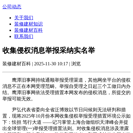
公司动态
关于我们
装修建材知识
装修建材百科
联系我们
收集侵权消息举报采纳实名举
装修建材百科 | 2025-11-30 10:17 | 浏览
鹰潭旧事网持续通顺举报受理渠道，其他网坐平台的侵权
消息不正在本网受理范畴。举报自受理之日起三个工做日内办
结。鹰潭旧事网依法受理措置本网发布的侵权消息，所提交的
举报可能无效。
尹弘代表省委向全省泛博致以节日问候则无法研判和措
置，现将2025年10月份本网收集侵权举报受理措置环境公示如
下：怯担 笃行大道 ——记习掌管上海合做组织天津峰会并提
出全球管理(一)举报受理措置法则。对收集侵权消息涉及泄露