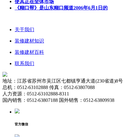
使其正在全体市场
《糊口帮》是山东糊口频道2006年6月1日的
关于我们
装修建材知识
装修建材百科
联系我们
地址：江苏省苏州市吴江区七都镇亨通大道(230省道)8号
总机：0512-63102888 传真：0512-63807088
人力资源：0512-63102888-8311
国内销售：0512-63807188 国外销售：0512-63809938
官方微信