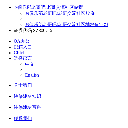
J9俱乐部老哥吧!老哥交流社区站群
J9俱乐部老哥吧!老哥交流社区股份
J9俱乐部老哥吧!老哥交流社区地坪事业部
证券代码 SZ300715
OA办公
邮箱入口
CRM
选择语言
中文
English
关于我们
装修建材知识
装修建材百科
联系我们