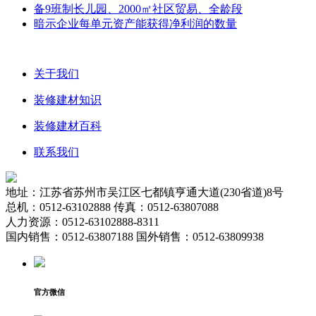
备9班制长儿园、2000㎡社区贸易、全龄段
暗示企业每单元资产能获得净利润的数量
关于我们
装修建材知识
装修建材百科
联系我们
地址：江苏省苏州市吴江区七都镇亨通大道(230省道)8号
总机：0512-63102888 传真：0512-63807088
人力资源：0512-63102888-8311
国内销售：0512-63807188 国外销售：0512-63809938
官方微信