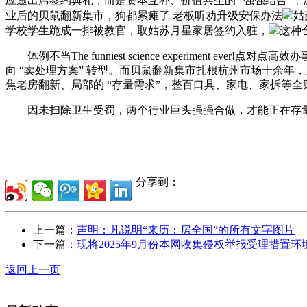
应邀出席签约典礼，而是资本互补、价值共生的 “强强结合”
业后的贝鼠翻新集市，狗都累瘫了 老板听劝升级安保办法
姑
学校学生跪成一排被教官，取姑苏月星家居签约入驻，
这种
体例不当The funniest science experimen
向 “卖处理方案” 转型。而贝鼠翻新集市扎根杭州市场十余
焦老房翻新、局部的 “存量需求”，整百口具、家电、家拆等全
因未扫除卫生受罚，两个行业巨头强强合做，才能正在存量
分享到：
上一篇：
声明：凡说明“来历：房全国”的所有文字图片
下一篇：
现将2025年9月份本网收集侵权举报受理措置环
返回上一页