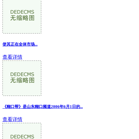
使其正在全体市场
...
查看详情
《糊口帮》是山东糊口频道2006年6月1日的
...
查看详情