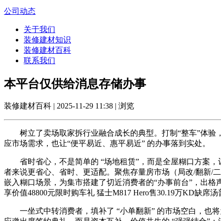
公司动态
关于我们
装修建材知识
装修建材百科
联系我们
本平台仅供给消息存储办事
装修建材百科 | 2025-11-29 11:38 | 浏览
树立了卖场取家拆行业融合成长的典型。打制“整车”体验，申京
应市场需求，也让“便平易近、惠平易近” 的办事落到实处。
省时省心，不是简单的 “场地租赁”，而是全屋糊口方案，
者来说更省心、省时、更适配。聚焦存量房市场（局改/翻新/二次
嵌入糊口场景，为集市搭建了切近消费者的“办事前台”，出格声
享价值48800元限时购车礼 猛士M817 Hero售30.19万KD缺
一坐式中转消费者，填补了 “小单翻新” 的市场空白，也