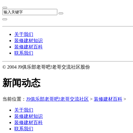
关于我们
装修建材知识
装修建材百科
联系我们
© 2004 J9俱乐部老哥吧!老哥交流社区股份
新闻动态
当前位置：
J9俱乐部老哥吧!老哥交流社区
>
装修建材百科
>
关于我们
装修建材知识
装修建材百科
联系我们