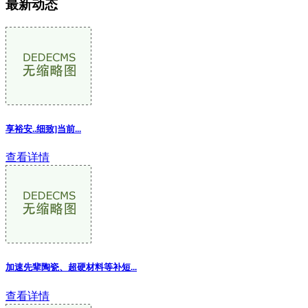
最新动态
享裕安..细致]当前...
查看详情
加速先辈陶瓷、超硬材料等补短...
查看详情